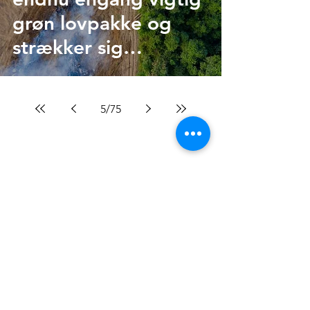
grøn lovpakke og
strækker sig
yderligere mod højre
5
/
75