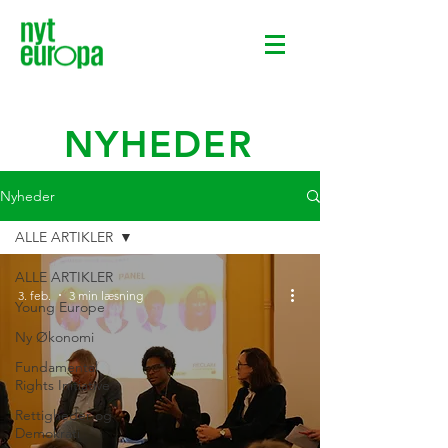
NYHEDER
Nyheder
ALLE ARTIKLER
ALLE ARTIKLER
3. feb.
3 min læsning
Young Europe
Ny Økonomi
Fundamental
Rights Initiative
Rettigheder og
Demokrati