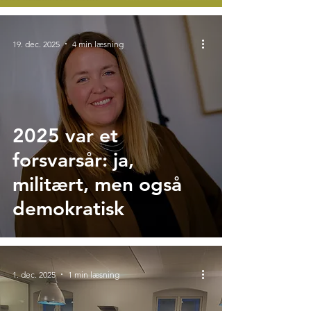
19. dec. 2025
4 min læsning
2025 var et
forsvarsår: ja,
militært, men også
demokratisk
1. dec. 2025
1 min læsning