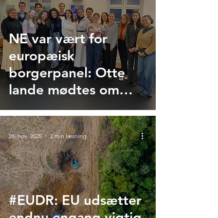
NE var vært for
europæisk
borgerpanel: Otte
lande mødtes om
fælles klimaløsninger
26. nov. 2025
2 min læsning
#EUDR: EU udsætter
endnu engang vigtig