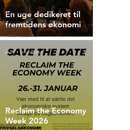
Klima og Miljø
En uge dedikeret til
Medlemsdebat
Analyse og
fremtidens økonomi
rapporter
Pressemeddelelse
6. jan.
1 min læsning
Reclaim the Economy
Week 2026