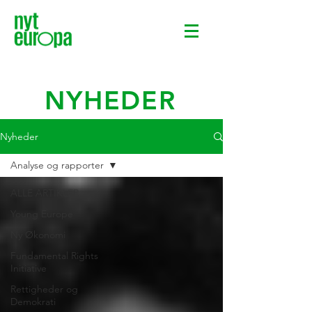
NYHEDER
Nyheder
Analyse og rapporter
ALLE ARTIKLER
Young Europe
Ny Økonomi
Fundamental Rights
Initiative
Rettigheder og
Demokrati