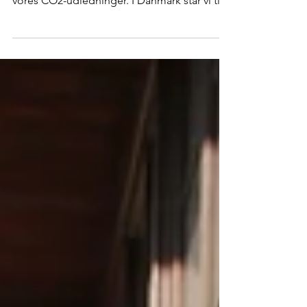
FNs klimarapport siger med fornyet styrke, at
klimakrisen kræver akutte reduktioner af alle
vores CO2-udledninger. I Danmark står vi til...