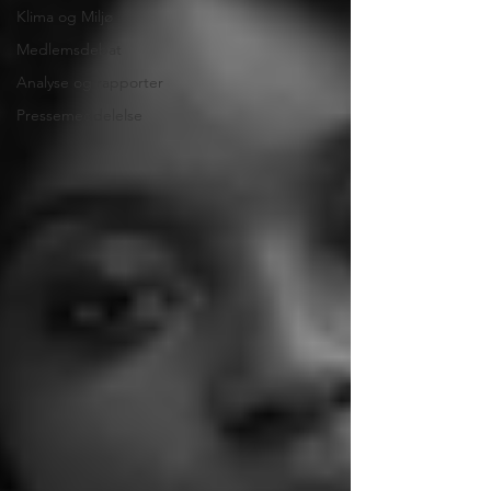
Klima og Miljø
Medlemsdebat
Analyse og rapporter
Pressemeddelelse