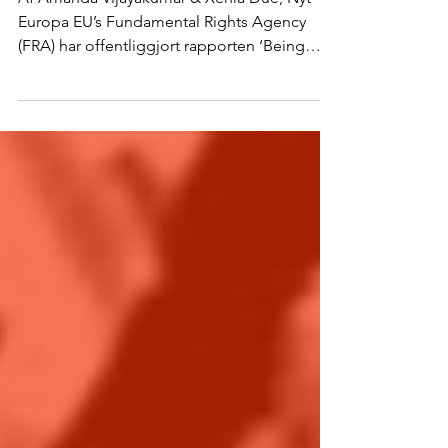
Af Amanda Vijayakumar & Xenia Due, Nyt
Europa EU’s Fundamental Rights Agency
(FRA) har offentliggjort rapporten ‘Being
Black in the EU –...