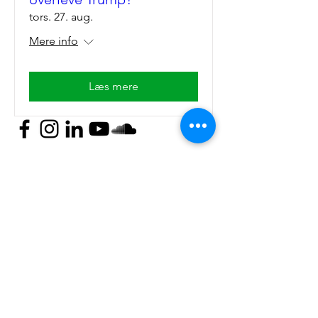
tors. 27. aug.
Mere info
Læs mere
Kontakt
Mail:
nyteuropa@nyteuropa.dk
Adresse: Dronningensgade 68 3. sal,
1420 København
© Nyt Europa
Generelt
Vær med
Mød os
Nuværende projekter
Presse
Bliv medlem
English
Hold dig opdateret
Andet