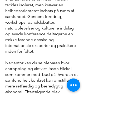
tackles isoleret, men kræver en
helhedsorienteret indsats på tværs af
samfundet.​ Gennem foredrag,
workshops, paneldebatter,
naturoplevelser og kulturelle indslag
oplevede konference deltagerne en
række førende danske og
internationale eksperter og praktikere
inden for feltet.
Nedenfor kan du se plenaren hvor
antropolog og aktivist Jason Hickel,
som kommer med bud på, hvordan et
samfund helt konkret kan omstille til en
mere retfærdig og bæredygtig
økonomi. Efterfølgende blev
kandidaterne til
Europaparlamentsvalget 2024 bedt om
at diskutere mulighederne for en
trivselsøkonomi i EU.