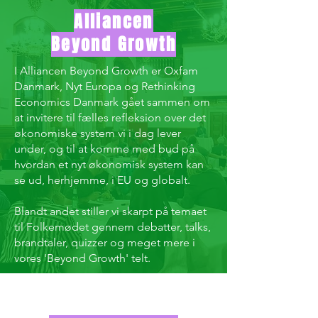
Alliancen
Beyond Growth
I Alliancen Beyond Growth er Oxfam
Danmark, Nyt Europa og Rethinking
Economics Danmark gået sammen om
at invitere til fælles refleksion over det
økonomiske system vi i dag lever
under, og til at komme med bud på
hvordan et nyt økonomisk system kan
se ud, herhjemme, i EU og globalt.
Blandt andet stiller vi skarpt på temaet
til Folkemødet gennem debatter, talks,
brandtaler, quizzer og meget mere i
vores 'Beyond Growth' telt.