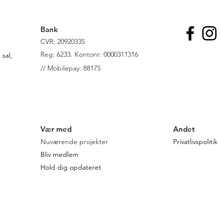
Bank
CVR: 20920335
R
eg: 6233. Kontonr: 0000311316
sal,
//
Mobilepay: 88175
Vær med
Andet
Nuværende projekter
Privatlivspolitik
Bliv medlem
Hold dig opdateret