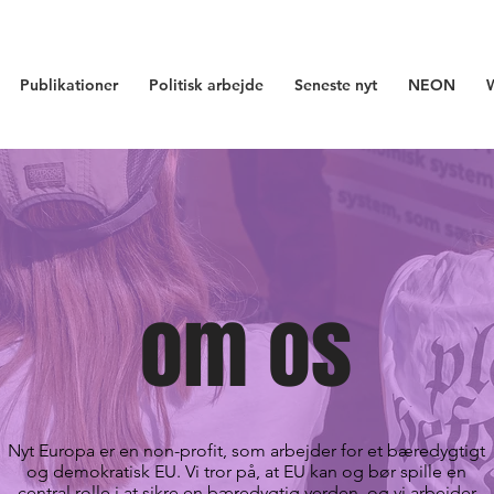
Publikationer
Politisk arbejde
Seneste nyt
NEON
om os
Nyt Europa er en non-profit, som arbejder for et bæredygtigt
og demokratisk EU. Vi tror på, at EU kan og bør spille en
central rolle i at sikre en bæredygtig verden, og vi arbejder