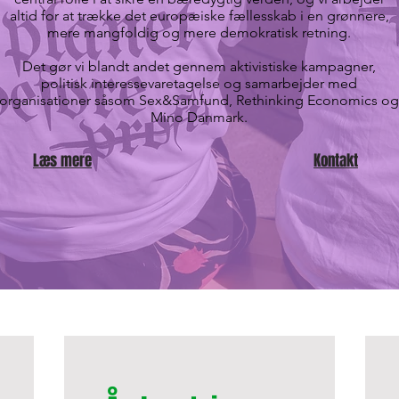
altid for at trække det europæiske
fællesskab
i en grønnere,
mere mangfoldig og mere demokratisk
retning.
Det gør vi blandt andet gennem aktivistiske kampagner,
politisk interessevaretagelse og samarbejder med
organisationer såsom Sex&Samfund, Rethinking Economics og
Mino
Danmark.
Læs mere
Kontakt