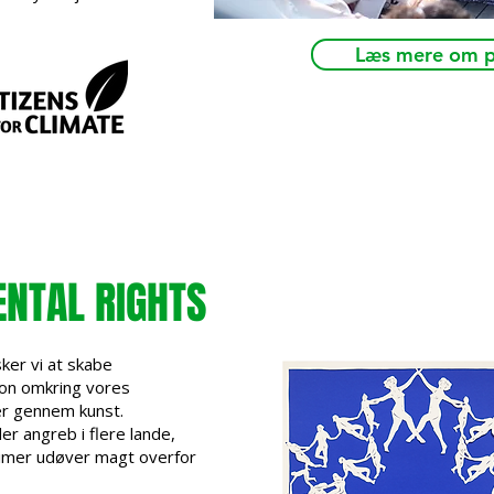
Læs mere om p
NTAL RIGHTS
ker vi at skabe
on omkring vores
r gennem kunst.
r angreb i flere lande,
gimer udøver magt overfor