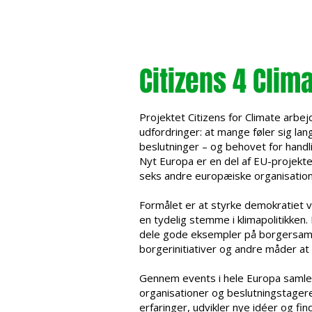
Citizens 4 Clim
Projektet Citizens for Climate arbej
udfordringer: at mange føler sig lang
beslutninger – og behovet for handli
Nyt Europa er en del af EU-projek
seks andre europæiske organisation
Formålet er at styrke demokratiet 
en tydelig stemme i klimapolitikken.
dele gode eksempler på borgersaml
borgerinitiativer og andre måder at 
Gennem events i hele Europa samler
organisationer og beslutningstager
erfaringer, udvikler nye idéer og fin