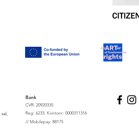
Bank
CVR: 20920335
R
eg: 6233. Kontonr: 0000311316
sal,
//
Mobilepay: 88175