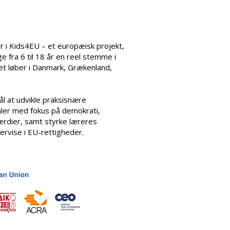
er i Kids4EU
– et europæisk projekt,
e fra 6 til 18 år en reel stemme i
et løber i Danmark, Grækenland,
mål at udvikle praksisnære
ler med fokus på demokrati,
rdier, samt styrke læreres
ervise i EU-rettigheder.