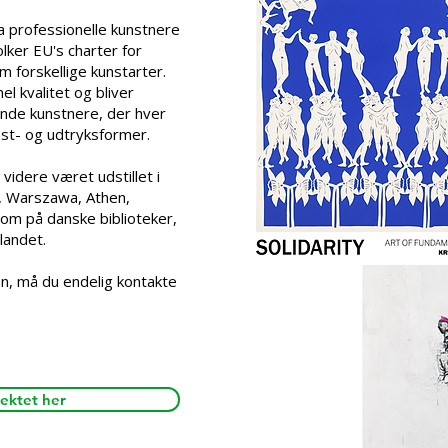
a professionelle kunstnere
olker EU's charter for
forskellige kunstarter.
l kvalitet og bliver
ende kunstnere, der hver
nst- og udtryksformer.
 videre været udstillet i
s, Warszawa, Athen,
om på danske biblioteker,
landet.
gen, må du endelig kontakte
ektet her