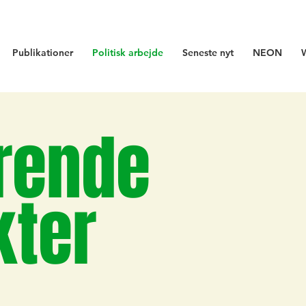
Publikationer
Politisk arbejde
Seneste nyt
NEON
rende
kter