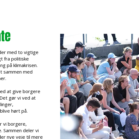
ate
der med to vigtige
t fra politiske
ng på klimakrisen.
tet sammen med
er.
ved at give borgere
 Det gør vi ved at
inger,
blive hørt på.
 vi borgere,
e. Sammen deler vi
der nye veje til mere