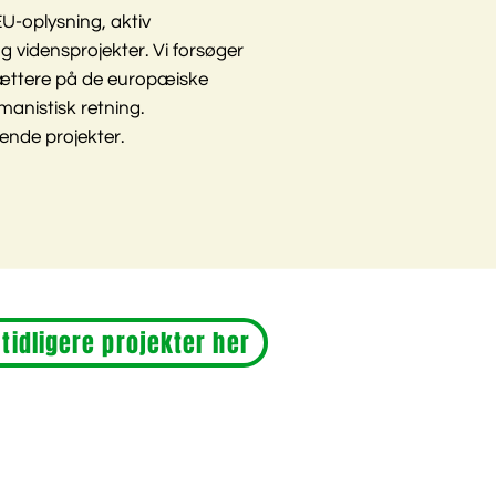
EU-oplysning, aktiv
g vidensprojekter. Vi forsøger
tættere på de europæiske
manistisk retning.
ende projekter.
 tidligere projekter her