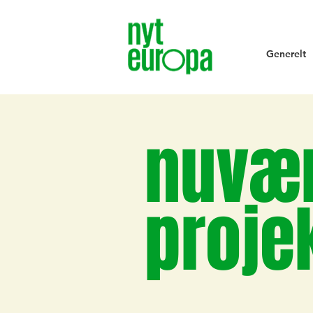
Generelt
nuvæ
proje