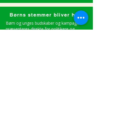
Børns stemmer bliver hørt
Børn og unges budskaber og kampagner
præsenteres direkte for politikere og
beslutningstagere lokalt, nationalt og på
EU-niveau.
Kids4EU samler
civilsamfundsorganisatione
r og
uddannelsesinstitutioner
fra fire EU-lande i et stærkt
tværnationalt partnerskab.