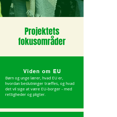
Projektets
fokusområder
Viden om EU
Børn og unge lærer, hvad EU er,
hvordan beslutninger træffes, og hvad
det vil sige at være EU-borger - med
rettigheder og pligter.