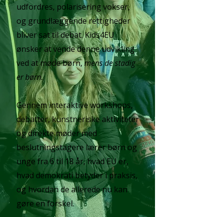
udfordres, polarisering vokser,
og grundlæggende rettigheder
bliver sat til debat. Kids4EU
ønsker at vende denne udvikling
ved at møde børn,
mens de stadig
er børn.
Gennem interaktive workshops,
debatter, kunstneriske aktiviteter
og direkte møder med
beslutningstagere lærer børn og
unge fra 6 til 18 år, hvad EU er,
hvad demokrati betyder i praksis,
og hvordan de allerede nu kan
gøre en forskel.