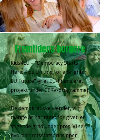
Fremtidens borgere
Kids4EU – "Democracy Starts
Here: Kids Uniting for a Brighter
EU Future" er et EU-finansieret
projekt under CERV-programmet.
De demokratiske værdier, vi i
mange år har taget for givet, er i
stigende grad under pres. Vi ser,
hvordan retsstatsprincipper