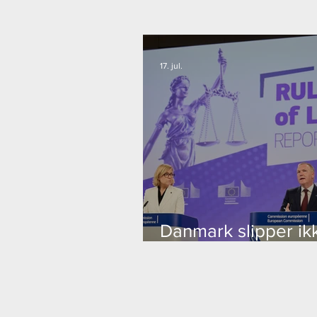
17. jul.
Danmark slipper ikk
kritik i EU’s nye
retsstatsrapport