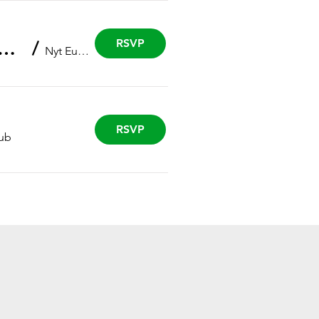
RSVP
iefing fra Mykolaiv med Jakob Torrild Hansen
/
Nyt Europa
RSVP
ub