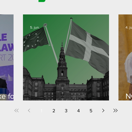
5. jun.
4. j
e for
N
Glædelig Grundlovsdag
E
1
2
3
4
5