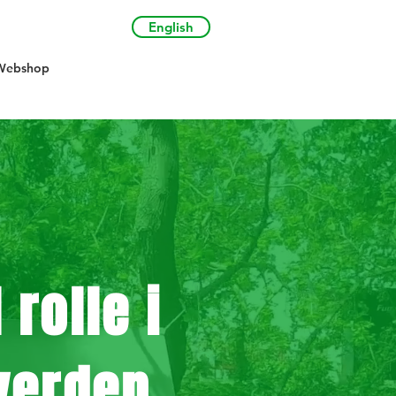
English
Webshop
 rolle i
verden.