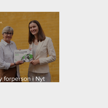
un.
y forperson i Nyt
uropa