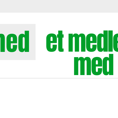
et med
med
med