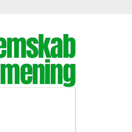
lemskab
 mening