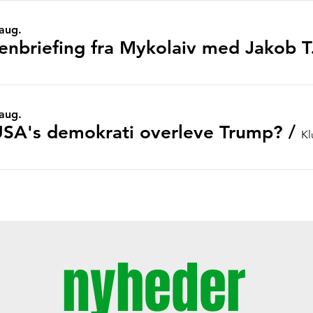
 aug.
Morgenbr
 aug.
SA's demokrati overleve Trump?
/
Kl
nyh
eder