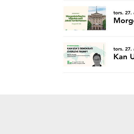
tors. 27.
tors. 27.
Kan U