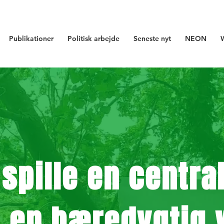
Publikationer
Politisk arbejde
Seneste nyt
NEON
spille en central
e en bæredygtig 