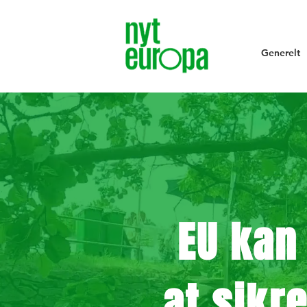
Generelt
EU kan 
at
sikr