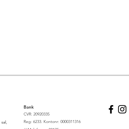
Bank
CVR: 20920335
R
eg: 6233. Kontonr: 0000311316
sal,