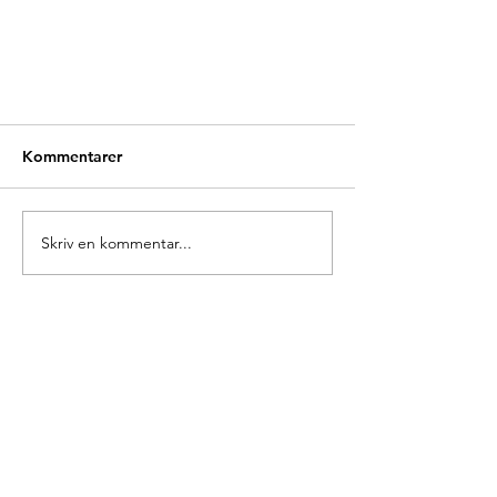
Kommentarer
Skriv en kommentar...
Nyt Europas input til den
danske genopretningsplan