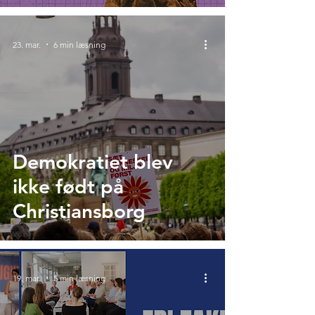
under pres i Danmark
23. mar.
6 min læsning
Demokratiet blev
ikke født på
Christiansborg
19. mar.
5 min læsning