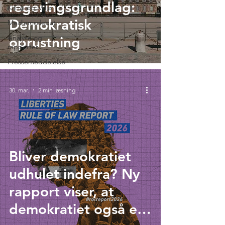
regeringsgrundlag:
Klima og Miljø
Demokratisk
Medlemsdebat
Analyse og
oprustning
rapporter
Pressemeddelelse
30. mar.
2 min læsning
Bliver demokratiet
udhulet indefra? Ny
rapport viser, at
demokratiet også er