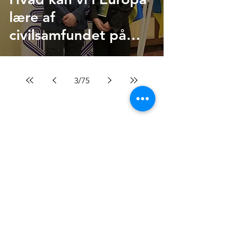
lære af
civilsamfundet på
frontlinjen?
3
/
75