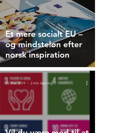
Et mere socialt EU –
og mindsteløn efter
norsk inspiration
25. mar. 2019
2 min læsning
Vil du være med til at