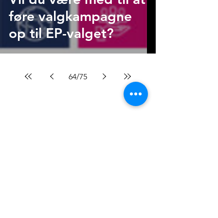
føre valgkampagne
op til EP-valget?
64
/
75