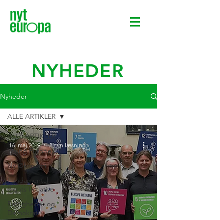
NYHEDER
Nyheder
ALLE ARTIKLER
ALLE ARTIKLER
16. maj 2019
2 min læsning
Young Europe
Ny Økonomi
Fundamental
Rights Initiative
Rettigheder og
Demokrati