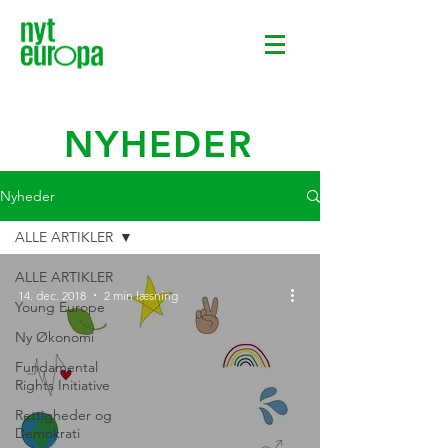
NYHEDER
Nyheder
ALLE ARTIKLER
ALLE ARTIKLER
14. dec. 2018
2 min læsning
Young Europe
Ny Økonomi
Fundamental
Rights Initiative
Rettigheder og
Demokrati