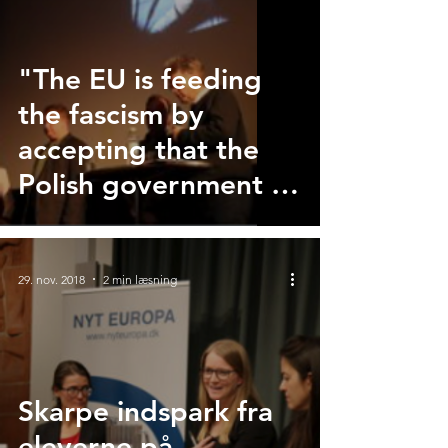
"The EU is feeding
the fascism by
accepting that the
Polish government is
doing what it does"
29. nov. 2018
2 min læsning
Skarpe indspark fra
eleverne på