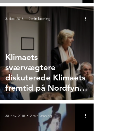
3. dec. 2018
2 min læsning
Klimaets
sværvægtere
diskuterede Klimaets
fremtid på Nordfyns
Højskole
30. nov. 2018
2 min læsning