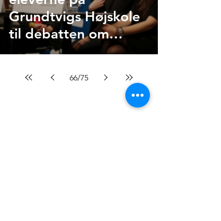
Grundtvigs Højskole
til debatten om
menneskerettigheder
66
/
75