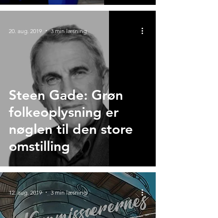
20. aug. 2019
3 min læsning
Steen Gade: Grøn
folkeoplysning er
nøglen til den store
omstilling
12. aug. 2019
3 min læsning