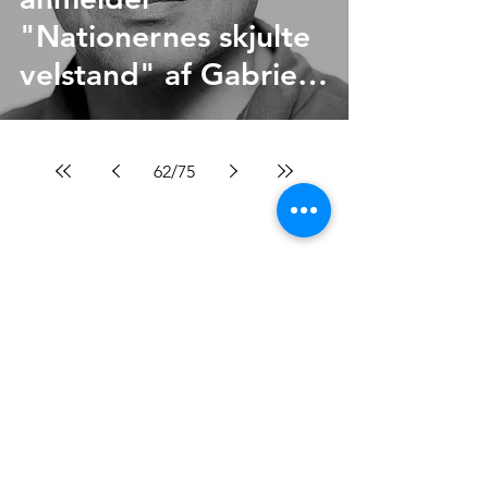
"Nationernes skjulte
velstand" af Gabriel
Zucman
62
/
75