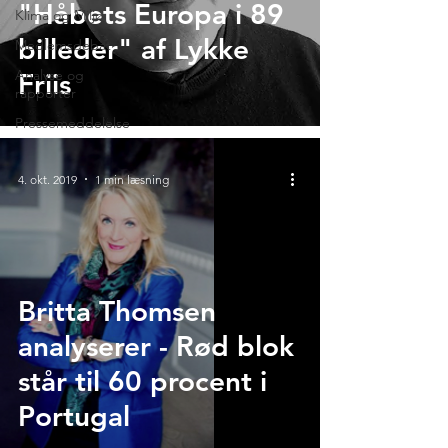
"Håbets Europa i 89
Klima og Miljø
billeder" af Lykke
Medlemsdebat
Analyse og
Friis
rapporter
Pressemeddelelse
4. okt. 2019
1 min læsning
Britta Thomsen
analyserer - Rød blok
står til 60 procent i
Portugal