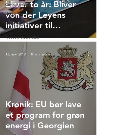
bliver to år: Bliver
Klima og Miljø
von der Leyens
Medlemsdebat
Analyse og
initiativer til
rapporter
virkelighed?
Pressemeddelelse
13. nov. 2019
8 min læsning
Kronik: EU bør lave
et program for grøn
energi i Georgien