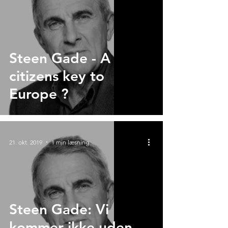
Steen Gade - A
citizens key to
Europe ?
21. okt. 2019
1 min læsning
Steen Gade: Vi
kommer ikke uden