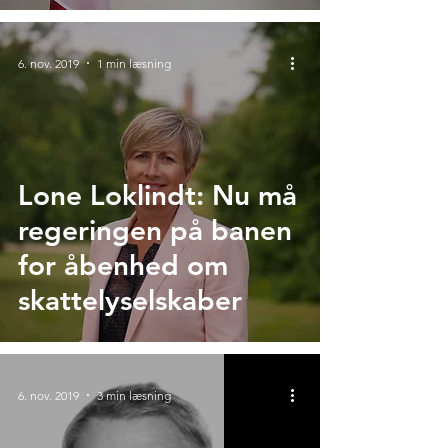
6. nov. 2019
1 min læsning
Lone Loklindt: Nu må
regeringen på banen
for åbenhed om
skattelyselskaber
6. nov. 2019
3 min læsning