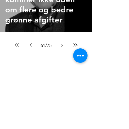
om flere og bedre
grønne afgifter
61
/
75