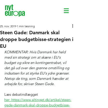
25. nov. 2019
1 min læsning
Steen Gade: Danmark skal
droppe budgetbisse-strategien i
EU
KOMMENTAR: Hvis Danmark har held 
med sin strategi om at skære i EU's 
budget og sikre en kontingentrabat, vil 
det gå ud over den grønne omstilling og 
indsatsen for at styrke EU's ydre grænser. 
Netop de ting, som Danmark hævder at 
arbejde for, skriver Steen Gade.
Læs debatindlægget 
her: https://www.altinget.dk/artikel/steen-
gade-danmark-skal-droppe-budgetbisse-