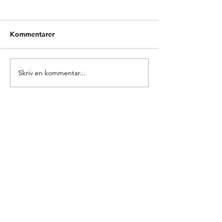
Kommentarer
Glædelig Grundlovsdag
Skriv en kommentar...
Ny forperson i 
Europa