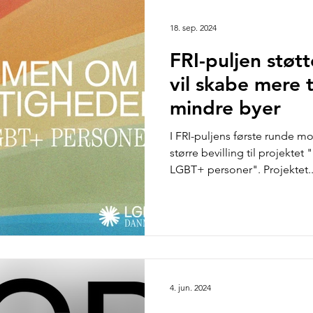
Klima og Miljø
Medlemsdebat
Analyse og rappor
18. sep. 2024
FRI-puljen støtt
vil skabe mere 
mindre byer
I FRI-puljens første runde
større bevilling til projekte
LGBT+ personer". Projektet..
4. jun. 2024