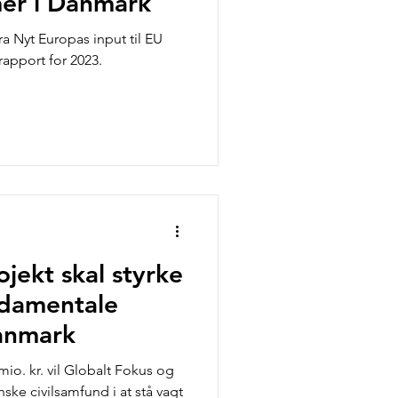
mer i Danmark
a Nyt Europas input til EU
apport for 2023.
ojekt skal styrke
ndamentale
Danmark
io. kr. vil Globalt Fokus og
ke civilsamfund i at stå vagt