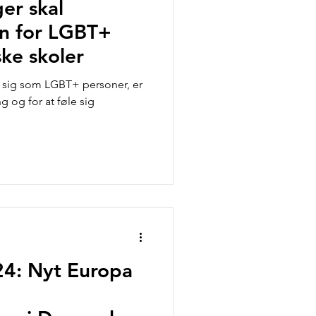
er skal
en for LGBT+
ske skoler
er sig som LGBT+ personer, er
g og for at føle sig
24: Nyt Europa