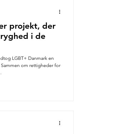
ter
er projekt, der
tryghed i de
 modtog LGBT+ Danmark en
t " Sammen om rettigheder for
.