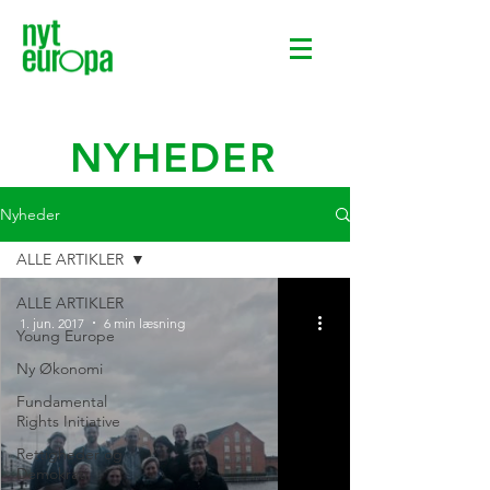
NYHEDER
Nyheder
ALLE ARTIKLER
ALLE ARTIKLER
1. jun. 2017
6 min læsning
Young Europe
Ny Økonomi
Fundamental
Rights Initiative
Rettigheder og
Demokrati