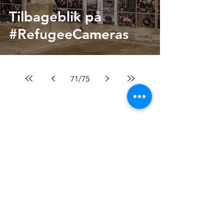
Tilbageblik på
#RefugeeCameras
71
/
75