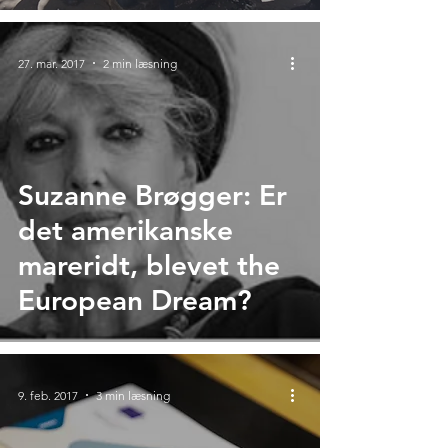
27. mar. 2017
2 min læsning
Suzanne Brøgger: Er
det amerikanske
mareridt, blevet the
European Dream?
9. feb. 2017
3 min læsning