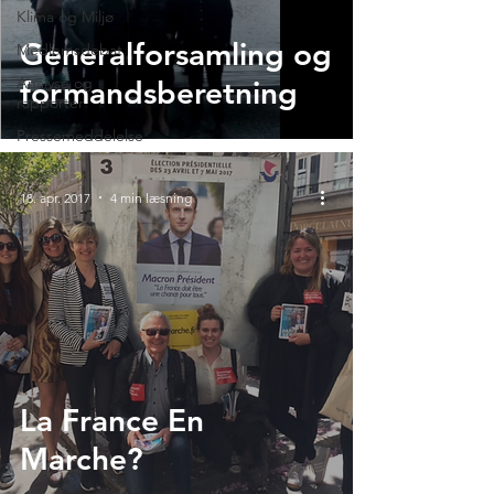
Klima og Miljø
Generalforsamling og
Medlemsdebat
Analyse og
formandsberetning
rapporter
Pressemeddelelse
18. apr. 2017
4 min læsning
La France En
Marche?