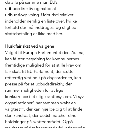
de alle på samme mur: EU’s 
udbudsdirektiv og national 
udbudslovgivning. Udbudsdirektivet 
indeholder nemlig en liste over, hvilke 
forhold der må inddrages, og ulighed i 
skattebetaling er ikke med her.
Husk fair skat ved valgene
Valget til Europa Parlamentet den 26. maj 
kan få stor betydning for kommunernes 
fremtidige mulighed for at stille krav om 
fair skat. Et EU Parlament, der sætter 
retfærdig skat højt på dagsordenen, kan 
presse på for et udbudsdirektiv, der 
rummer muligheden for at lige 
konkurrence i et ulige skattesystem. Vi syv 
organisationer* har sammen skabt en 
valgtest**, der kan hjælpe dig til at finde 
den kandidat, der bedst matcher dine 
holdninger på skatteområdet. Også 
resultatet af det kommende folketingsvalg 