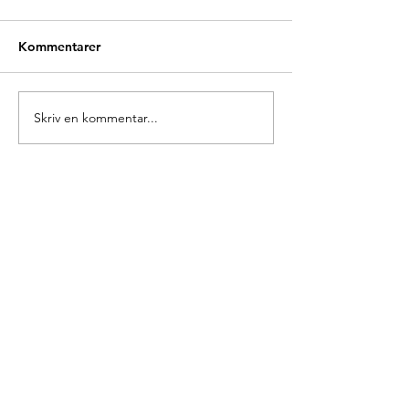
Kommentarer
Glædelig Grundlovsdag
Skriv en kommentar...
Ny forperson i 
Europa