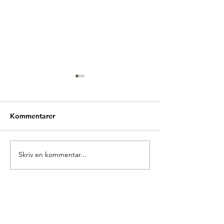
Kommentarer
Glædelig Grundlovsdag
Skriv en kommentar...
Nyt Europa på
Folkemødet 20