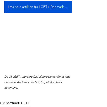
Læs hele artiklen fra LGBT+ Danmark her
De 26 LGBT+ borgere fra Aalborg samlet for at tage 
de første skridt mod en LGBT+ politik i deres 
kommune.
Civilsamfund
LGBT+