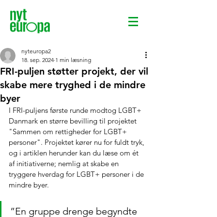
nyteuropa2
18. sep. 2024
1 min læsning
FRI-puljen støtter projekt, der vil
skabe mere tryghed i de mindre
byer
I FRI-puljens første runde modtog LGBT+ 
Danmark en større bevilling til projektet 
"
Sammen om rettigheder for LGBT+ 
personer". Projektet kører nu for fuldt tryk, 
og i artiklen herunder kan du læse om ét 
af initiativerne; nemlig at skabe en 
tryggere hverdag for LGBT+ personer i de 
mindre byer. 
”En gruppe drenge begyndte 