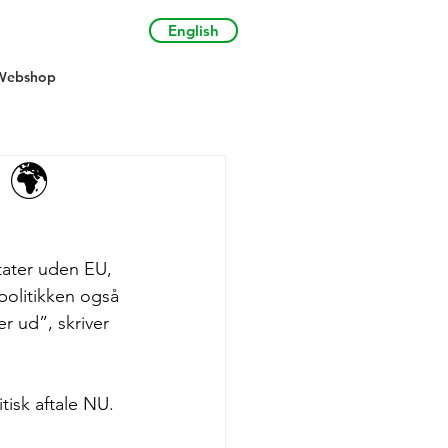
English
Webshop
 🌍
tater uden EU, 
politikken også 
 ud”, skriver 
isk aftale NU. 