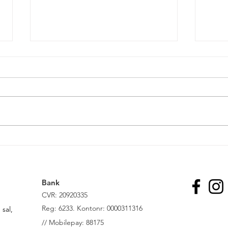
Glædelig Grundlovsdag
Ny f
Bank
CVR: 20920335
R
eg: 6233. Kontonr: 0000311316
sal,
//
Mobilepay: 88175