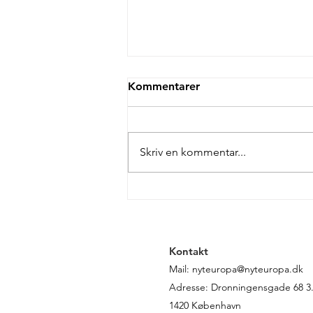
Kommentarer
Skriv en kommentar...
Danmark slipper ikke for
kritik i EU’s nye
retsstatsrapport
Kontakt
Mail:
nyteuropa@nyteuropa.dk
Adresse: Dronningensgade 68 3. 
1420 København