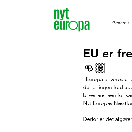
Generelt
EU er fr
👊🏽
“Europa er vores ene
der er ingen fred ud
bliver arenaen for k
Nyt Europas Næstfo
Derfor er det afgøre