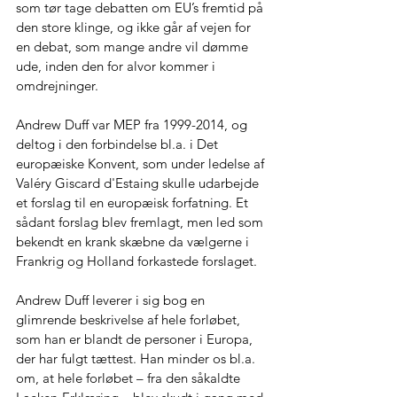
som tør tage debatten om EU’s fremtid på 
den store klinge, og ikke går af vejen for 
en debat, som mange andre vil dømme 
ude, inden den for alvor kommer i 
omdrejninger.
Andrew Duff var MEP fra 1999-2014, og 
deltog i den forbindelse bl.a. i Det 
europæiske Konvent, som under ledelse af 
Valéry Giscard d'Estaing skulle udarbejde 
et forslag til en europæisk forfatning. Et 
sådant forslag blev fremlagt, men led som 
bekendt en krank skæbne da vælgerne i 
Frankrig og Holland forkastede forslaget.
Andrew Duff leverer i sig bog en 
glimrende beskrivelse af hele forløbet, 
som han er blandt de personer i Europa, 
der har fulgt tættest. Han minder os bl.a. 
om, at hele forløbet – fra den såkaldte 