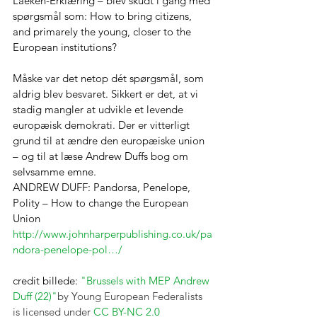
Laeken-Erklæring – blev skudt i gang med 
spørgsmål som: How to bring citizens, 
and primarely the young, closer to the 
European institutions?
Måske var det netop dét spørgsmål, som 
aldrig blev besvaret. Sikkert er det, at vi 
stadig mangler at udvikle et levende 
europæisk demokrati. Der er vitterligt 
grund til at ændre den europæiske union 
– og til at læse Andrew Duffs bog om 
selvsamme emne.
ANDREW DUFF: Pandorsa, Penelope, 
Polity – How to change the European 
Union
http://www.johnharperpublishing.co.uk/pa
ndora-penelope-pol…/
credit billede: 
"Brussels with MEP Andrew 
Duff (22)"
by 
Young European Federalists
is licensed under 
CC BY-NC 2.0