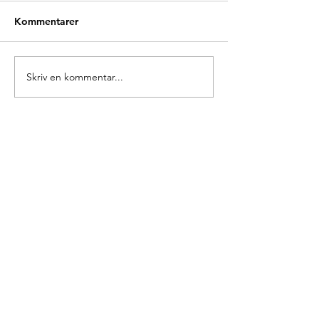
Kommentarer
Glædelig Grundlovsdag
Skriv en kommentar...
Ny forperson i 
Europa