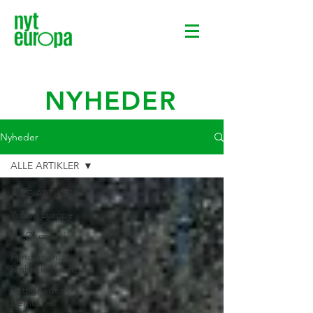
NYHEDER
Nyheder
ALLE ARTIKLER
ALLE ARTIKLER
Young Europe
Ny Økonomi
Fundamental
Rights Initiative
Rettigheder og
Demokrati