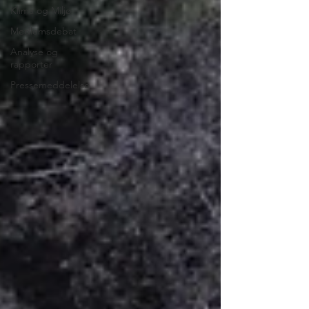
Klima og Miljø
Medlemsdebat
Analyse og
rapporter
Pressemeddelelse