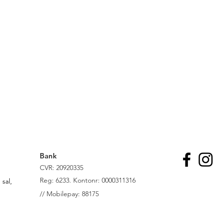
Bank
CVR: 20920335
R
eg: 6233. Kontonr: 0000311316
sal,
//
Mobilepay: 88175