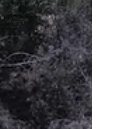
Klima og Miljø
Medlemsdebat
Analyse og
rapporter
Pressemeddelelse