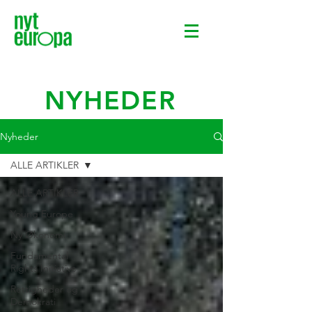
NYHEDER
Nyheder
ALLE ARTIKLER
ALLE ARTIKLER
Young Europe
Ny Økonomi
Fundamental
Rights Initiative
Rettigheder og
Demokrati