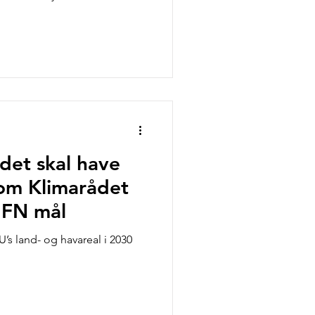
ådet skal have
om Klimarådet
 FN mål
EU’s land- og havareal i 2030