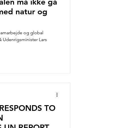
len må ikke gå
med natur og
ssamarbejde og global
ars
Y RESPONDS TO
N
S UN REPORT