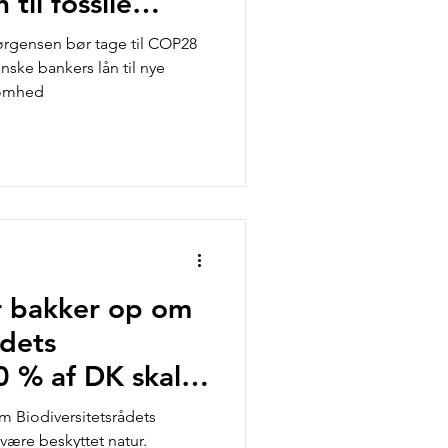
til fossile
rgensen bør tage til COP28
ske bankers lån til nye
ksomhed
 bakker op om
ådets
0 % af DK skal
 natur
 Biodiversitetsrådets
være beskyttet natur.