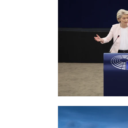
Rettigheder og Demokrati
Pressemeddelelse