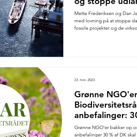
og stoppe udlån 
projekter
Mette Frederiksen og Dan Jø
med lovning på at stoppe dan
fossile projekter og de vir
23. nov. 2023
Grønne NGO'er
Biodiversitetsr
anbefalinger: 3
være beskyttet
Grønne NGO'er bakker op om
anbefalinger 30 % af DK skal 