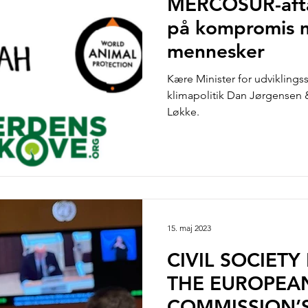
MERCOSUR-afta
på kompromis 
mennesker
Kære Minister for udvikling
klimapolitik Dan Jørgensen & Udenrigsminister L
Løkke.
15. maj 2023
CIVIL SOCIET
THE EUROPEA
COMMISSION’