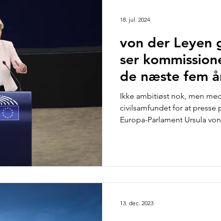
Klima og Miljø
Medlemsdebat
Analyse og rappor
18. jul. 2024
von der Leyen 
ser kommissione
de næste fem å
Ikke ambitiøst nok, men me
civilsamfundet for at presse 
Europa-Parlament Ursula von 
13. dec. 2023