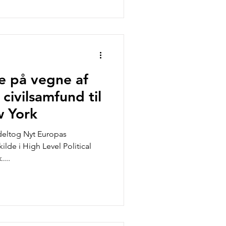
e på vegne af
civilsamfund til
w York
 deltog Nyt Europas
ilde i High Level Political
...