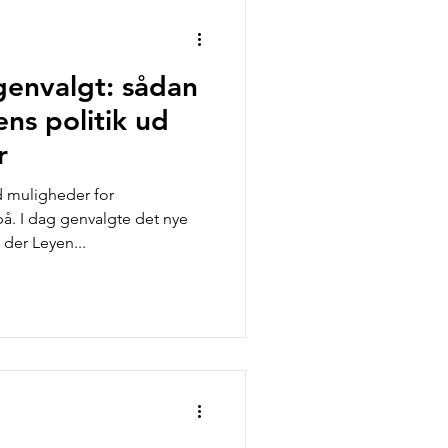
ter
genvalgt: sådan
ns politik ud
r
d muligheder for
på. I dag genvalgte det nye
der Leyen...