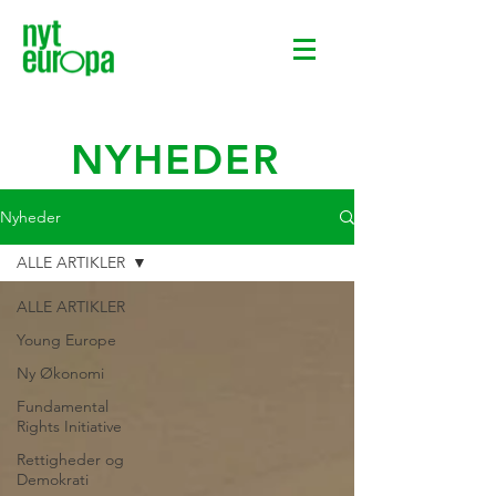
NYHEDER
Nyheder
ALLE ARTIKLER
ALLE ARTIKLER
Young Europe
Ny Økonomi
Fundamental
Rights Initiative
Rettigheder og
Demokrati