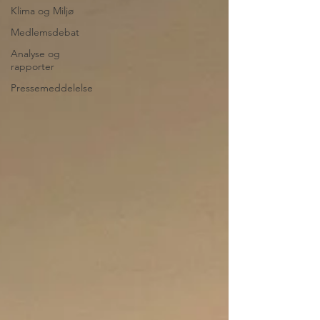
Klima og Miljø
Medlemsdebat
Analyse og
rapporter
Pressemeddelelse