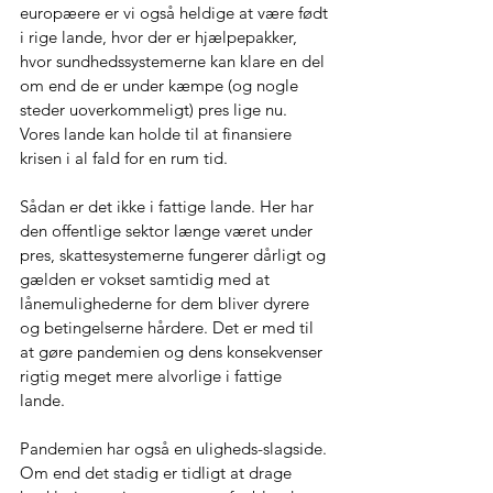
europæere er vi også heldige at være født 
i rige lande, hvor der er hjælpepakker, 
hvor sundhedssystemerne kan klare en del 
om end de er under kæmpe (og nogle 
steder uoverkommeligt) pres lige nu. 
Vores lande kan holde til at finansiere 
krisen i al fald for en rum tid. 
Sådan er det ikke i fattige lande. Her har 
den offentlige sektor længe været under 
pres, skattesystemerne fungerer dårligt og 
gælden er vokset samtidig med at 
lånemulighederne for dem bliver dyrere 
og betingelserne hårdere. Det er med til 
at gøre pandemien og dens konsekvenser 
rigtig meget mere alvorlige i fattige 
lande. 
Pandemien har også en uligheds-slagside. 
Om end det stadig er tidligt at drage 