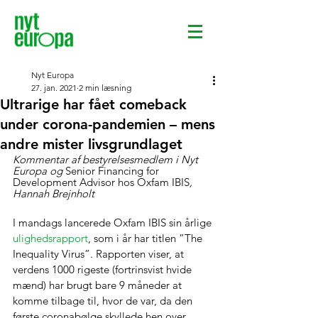
Nyt Europa
27. jan. 2021
2 min læsning
Ultrarige har fået comeback
under corona-pandemien – mens
andre mister livsgrundlaget
Kommentar af bestyrelsesmedlem i Nyt 
Europa og 
Senior Financing for 
Development Advisor hos Oxfam IBIS
, 
Hannah Brejnholt
I mandags lancerede Oxfam IBIS sin årlige 
ulighedsrapport
, som i år har titlen ”The 
Inequality Virus”. Rapporten viser, at 
verdens 1000 rigeste (fortrinsvist hvide 
mænd) har brugt bare 9 måneder at 
komme tilbage til, hvor de var, da den 
første coronabølge skyllede hen over 