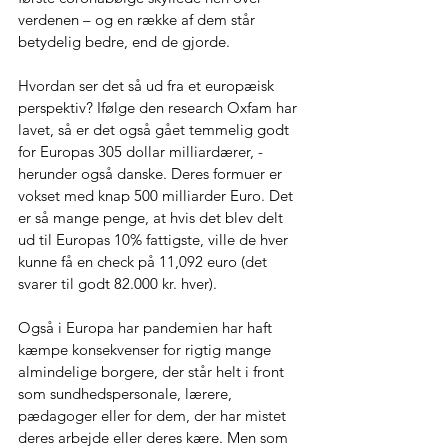
verdenen – og en række af dem står 
betydelig bedre, end de gjorde. 
Hvordan ser det så ud fra et europæisk 
perspektiv? Ifølge den research Oxfam har 
lavet, så er det også gået temmelig godt 
for Europas 305 dollar milliardærer, - 
herunder også danske. Deres formuer er 
vokset med knap 500 milliarder Euro. Det 
er så mange penge, at hvis det blev delt 
ud til Europas 10% fattigste, ville de hver 
kunne få en check på 11,092 euro (det 
svarer til godt 82.000 kr. hver). 
Også i Europa har pandemien har haft 
kæmpe konsekvenser for rigtig mange 
almindelige borgere, der står helt i front 
som sundhedspersonale, lærere, 
pædagoger eller for dem, der har mistet 
deres arbejde eller deres kære. Men som 