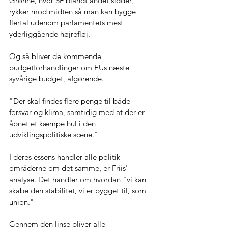
Grønne, hvor SF blandt andet sidder, 
rykker mod midten så man kan bygge 
flertal udenom parlamentets mest 
yderliggående højrefløj.
Og så bliver de kommende 
budgetforhandlinger om EUs næste 
syvårige budget, afgørende. 
"Der skal findes flere penge til både 
forsvar og klima, samtidig med at der er 
åbnet et kæmpe hul i den 
udviklingspolitiske scene."
I deres essens handler alle politik-
områderne om det samme, er Friis' 
analyse. Det handler om hvordan "vi kan 
skabe den stabilitet, vi er bygget til, som 
union." 
Gennem den linse bliver alle 