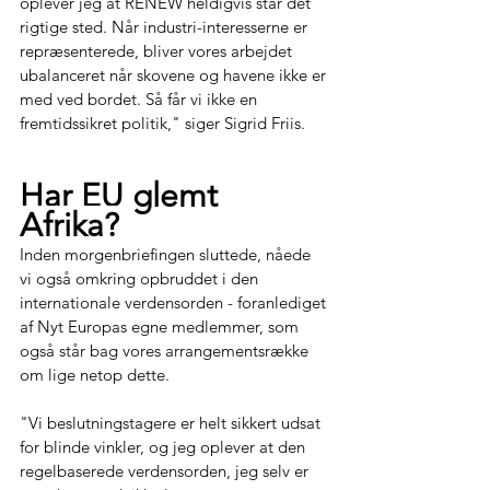
oplever jeg at RENEW heldigvis står det 
rigtige sted. Når industri-interesserne er 
repræsenterede, bliver vores arbejdet 
ubalanceret når skovene og havene ikke er 
med ved bordet. Så får vi ikke en 
fremtidssikret politik," siger Sigrid Friis.
Har EU glemt 
Afrika? 
Inden morgenbriefingen sluttede, nåede 
vi også omkring opbruddet i den 
internationale verdensorden - foranlediget 
af Nyt Europas egne medlemmer, som 
også står bag vores arrangementsrække 
om lige netop dette.  
"Vi 
beslutningstagere er helt sikkert udsat 
for blinde vinkler, og jeg oplever at den 
regelbaserede verdensorden, jeg selv er 