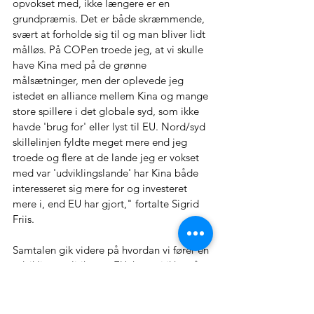
opvokset med, ikke længere er en 
grundpræmis. Det er både skræmmende, 
svært at forholde sig til og man bliver lidt 
målløs. På COPen troede jeg, at vi skulle 
have Kina med på de grønne 
målsætninger, men der oplevede jeg 
istedet en alliance mellem Kina og mange 
store spillere i det globale syd, som ikke 
havde 'brug for' eller lyst til EU. Nord/syd 
skillelinjen fyldte meget mere end jeg 
troede og flere at de lande jeg er vokset 
med var 'udviklingslande' har Kina både 
interesseret sig mere for og investeret 
mere i, end EU har gjort," fortalte Sigrid 
Friis. 
Samtalen gik videre på hvordan vi fører
 en 
udviklingspolitik som EU, hvor vi ikke går 
på kompromis med vores demokratiske 
værdier. Mange af de lande Kina og 
Indien samarbejder med og styrker er for 