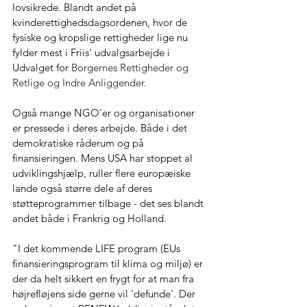
lovsikrede. Blandt andet på 
kvinderettighedsdagsordenen, hvor de 
fysiske og kropslige rettigheder lige nu 
fylder mest i Friis' udvalgsarbejde i 
Udvalget for 
Borgernes Rettigheder og 
Retlige og Indre Anliggender
. 
Også mange NGO'er og organisationer 
er pressede i deres arbejde. Både i det 
demokratiske råderum og på 
finansieringen. Mens USA har stoppet al 
udviklingshjælp, ruller flere europæiske 
lande også større dele af deres 
støtteprogrammer tilbage - det ses blandt 
andet både i Frankrig og Holland. 
"I det kommende LIFE program (EUs 
finansieringsprogram til klima og miljø) er 
der da helt sikkert en frygt for at man fra 
højrefløjens side gerne vil 'defunde'. Der 