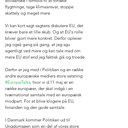
solidariske i forhold til at fordele 
flygtninge, tage klimaansvar, stoppe 
skattely og meget mere.
Vi kan kort sagt sagtens diskutere EU, det 
kræver bare et lille skub. Og at EU's rolle 
bliver gjort mere konkret. Derfor oplever 
jeg også gang på gang, at jeg sgu 
egentligt ved mere og kan tale med om 
mere EU stof end jeg faktisk gik og troede.
Derfor er jeg med i Politiken og en række 
andre europæiske mediers store satsning 
#EuropeTalks
, hvor vi d.11 maj er en 
række europæer, der skal indgå i en 
tværnational samtale med en europæisk 
modpart. For at blive klogere på EU, 
hinanden og den gode samtale.
I Danmark kommer Politiken ud til 
Ungdomsøen som en del af vores store 