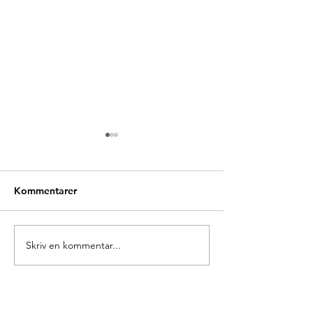
Kommentarer
Glædelig Grundlovsdag
Skriv en kommentar...
Ny forperson i 
Europa