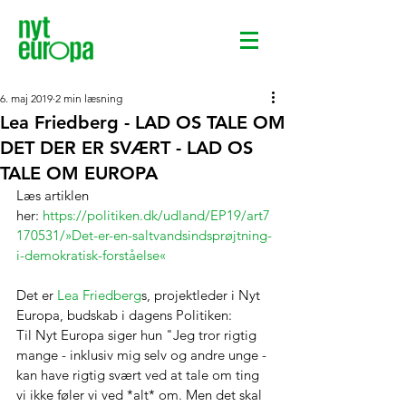
6. maj 2019
2 min læsning
Lea Friedberg - LAD OS TALE OM
DET DER ER SVÆRT - LAD OS
TALE OM EUROPA
Læs artiklen 
her: 
https://politiken.dk/udland/EP19/art7
170531/»Det-er-en-saltvandsindsprøjtning-
i-demokratisk-forståelse«
Det er 
Lea Friedberg
s, projektleder i Nyt 
Europa, budskab i dagens Politiken:
Til Nyt Europa siger hun "Jeg tror rigtig 
mange - inklusiv mig selv og andre unge - 
kan have rigtig svært ved at tale om ting 
vi ikke føler vi ved *alt* om. Men det skal 