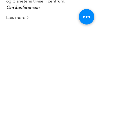
og planetens trivsel i centrum.​
Om konferencen
Læs mere >
Kontakt
Mail:
nyteuropa@nyteuropa.dk
Adresse: Dronningensgade 68 3. sal,
1420 København
© Nyt Europa
Generelt
Vær med
Mød os
Nuværende projekter
Presse
Bliv medlem
English
Hold dig opdateret