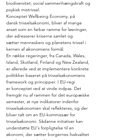
biodiversitet, social sammenhængskraft og 
psykisk mistrivsel. ​
Konceptet Wellbeing Economy, på 
dansk trivselsøkonomi, bliver af mange 
anset som en farbar ramme for løsninger, 
der adresserer kriserne samlet og 
sætter menneskers og planetens trivsel i 
kernen af økonomiens formål. ​
En række regeringer, fra Canada, Wales, 
Island, Skotland, Finland og New Zealand, 
er allerede ved at implementere konkrete 
politikker baseret på trivselsøkonomiens 
framework og principper. I EU-regi 
er konceptet ved at vinde indpas. Det 
fremgår nu af rammen for det europæiske 
semester, at nye indikatorer indenfor 
trivselsøkonomien skal reflekteres, og der 
bliver talt om en EU-kommissær for 
trivselsøkonomi. Sådanne initiativer kan 
understøtte EU's forpligtelse til en 
økonomi, der sætter borgernes livskvalitet 