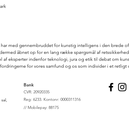
ark
har med gennembruddet for kunstig intelligens i den brede offe
g dermed åbnet op for en lang række spørgsmål af retssikkerhed
 af eksperter indenfor teknologi, jura og etik til debat om kuns
rdringerne for vores samfund og os som individer i et retligt o
Bank
CVR: 20920335
R
eg: 6233. Kontonr: 0000311316
sal,
//
Mobilepay: 88175