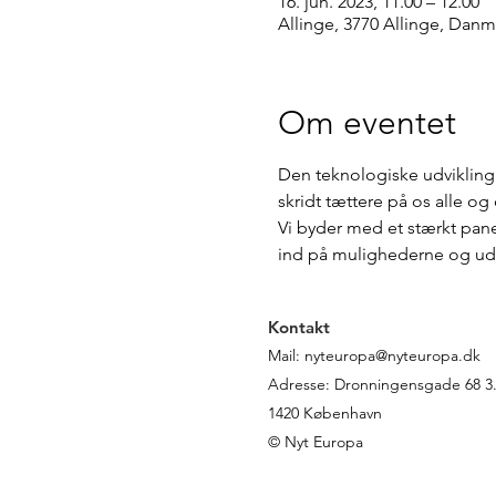
16. jun. 2023, 11.00 – 12.00
Allinge, 3770 Allinge, Danm
Om eventet
Den teknologiske udvikling 
skridt tættere på os alle o
Vi byder med et stærkt panel
ind på mulighederne og udfo
Kontakt
Mail:
nyteuropa@nyteuropa.dk
Adresse: Dronningensgade 68 3. 
1420 København
© Nyt Europa