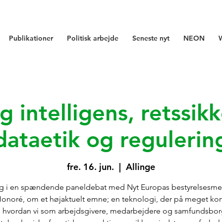
Publikationer
Politisk arbejde
Seneste nyt
NEON
g intelligens, retssik
dataetik og regulerin
fre. 16. jun.
  |  
Allinge
g i en spændende paneldebat med Nyt Europas bestyrelsesm
onoré, om et højaktuelt emne; en teknologi, der på meget kort
 hvordan vi som arbejdsgivere, medarbejdere og samfundsbor