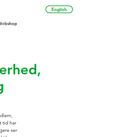
English
Webshop
kerhed,
g
edlem,
 tid har
gere ser