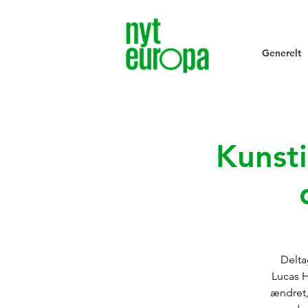
Generelt
Kunsti
Delta
Lucas H
ændret,