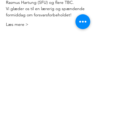
Rasmus Hartung (SFU) og flere TBC.
Vi glæder os til en lærerig og spændende 
formiddag om forsvarsforbeholdet!
Læs mere >
Kontakt
Mail:
nyteuropa@nyteuropa.dk
Adresse: Dronningensgade 68 3. sal,
1420 København
© Nyt Europa
Generelt
Vær med
Mød os
Nuværende projekter
Presse
Bliv medlem