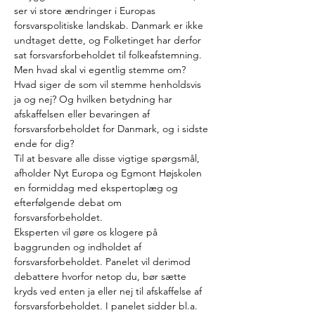
ser vi store ændringer i Europas 
forsvarspolitiske landskab. Danmark er ikke 
undtaget dette, og Folketinget har derfor 
sat forsvarsforbeholdet til folkeafstemning.
Men hvad skal vi egentlig stemme om? 
Hvad siger de som vil stemme henholdsvis 
ja og nej? Og hvilken betydning har 
afskaffelsen eller bevaringen af 
forsvarsforbeholdet for Danmark, og i sidste 
ende for dig?
Til at besvare alle disse vigtige spørgsmål, 
afholder Nyt Europa og Egmont Højskolen 
en formiddag med ekspertoplæg og 
efterfølgende debat om 
forsvarsforbeholdet.
Eksperten vil gøre os klogere på 
baggrunden og indholdet af 
forsvarsforbeholdet. Panelet vil derimod 
debattere hvorfor netop du, bør sætte 
kryds ved enten ja eller nej til afskaffelse af 
forsvarsforbeholdet. I panelet sidder bl.a. 