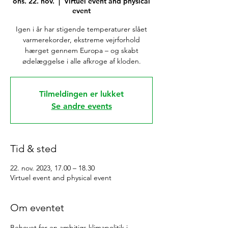
ons. 22. nov.
  |  
Virtuel event and physical
event
Igen i år har stigende temperaturer slået
varmerekorder, ekstreme vejrforhold
hærget gennem Europa – og skabt
ødelæggelse i alle afkroge af kloden.
Tilmeldingen er lukket
Se andre events
Tid & sted
22. nov. 2023, 17.00 – 18.30
Virtuel event and physical event
Om eventet
Behovet for en ambitiøs klimapolitik i 