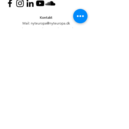
Kontakt
Mail:
nyteuropa@nyteuropa.dk
Adresse: Dronningensgade 68 3. sal,
1420 København
© Nyt Europa
Generelt
Vær med
Mød os
Nuværende projekter
Presse
Bliv medlem
English
Hold dig opdateret
Andet
Privatlivspolitik
Bank
CVR:
20920335
R
eg: 6233. Kontonr:
0000311316
//
Mobilepay: 88175