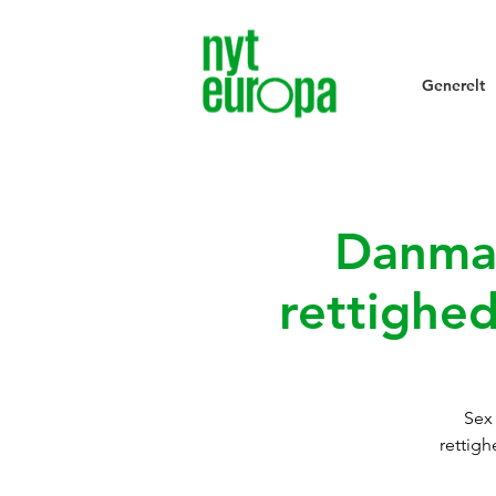
Generelt
Danmar
rettighed
Sex
rettigh