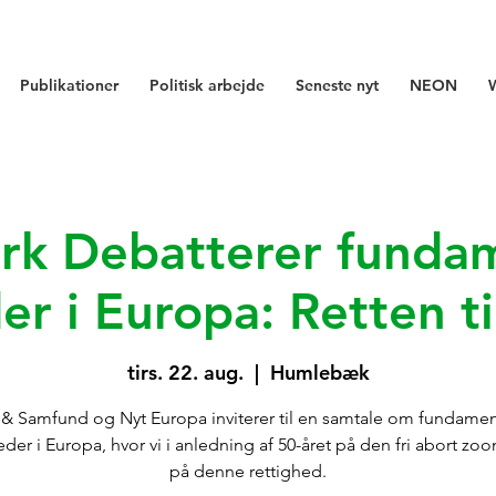
Publikationer
Politisk arbejde
Seneste nyt
NEON
k Debatterer funda
er i Europa: Retten til
tirs. 22. aug.
  |  
Humlebæk
 & Samfund og Nyt Europa inviterer til en samtale om fundamen
eder i Europa, hvor vi i anledning af 50-året på den fri abort zo
på denne rettighed.