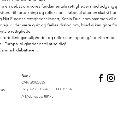
 vi en debat om vores fundamentale rettigheder med udgangspu
terer til fortolkning og refleksion. I løbet af aftenen skal vi hø
 Nyt Europas rettighedsekspert, Xenia Due, som sammen vil give 
ejs vil der være quiz og fælles dialog om, hvad vi kan gøre fo
tale rettigheder.
ed fortolkningsmuligheder og refleksion, og du går derfra med 
i Europa. Vi glæder os til at se dig!
”Danmark debatterer…
Bank
CVR: 20920335
R
eg: 6233. Kontonr: 0000311316
sal,
//
Mobilepay: 88175