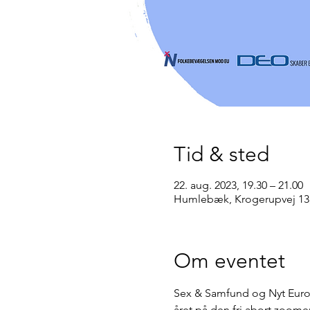
Tid & sted
22. aug. 2023, 19.30 – 21.00
Humlebæk, Krogerupvej 13
Om eventet
Sex & Samfund og Nyt Europa
året på den fri abort zoome