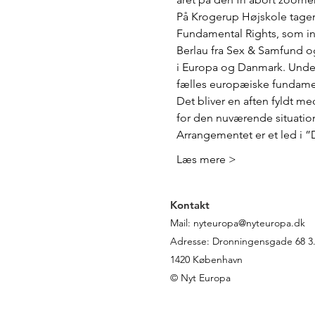
På Krogerup Højskole tager
Fundamental Rights, som invi
Berlau fra Sex & Samfund og
i Europa og Danmark. Underv
fælles europæiske fundamen
Det bliver en aften fyldt m
for den nuværende situation 
Arrangementet er et led i 
Læs mere >
Kontakt
Mail:
nyteuropa@nyteuropa.dk
Adresse: Dronningensgade 68 3. 
1420 København
© Nyt Europa