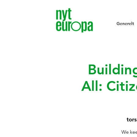
Generelt
Buildin
All: Cit
tors
We keep