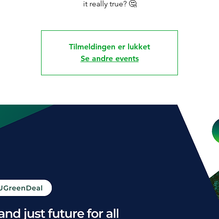
it really true? 🤔
Tilmeldingen er lukket
Se andre events