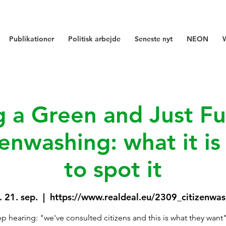
Publikationer
Politisk arbejde
Seneste nyt
NEON
g a Green and Just Fu
izenwashing: what it i
to spot it
. 21. sep.
  |  
https://www.realdeal.eu/2309_citizenwas
 hearing: "we've consulted citizens and this is what they want"