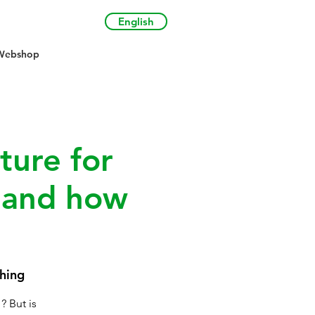
English
Webshop
ture for
s and how
hing
? But is