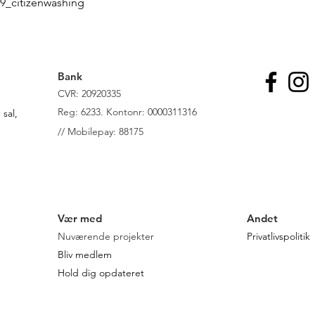
09_citizenwashing
Bank
CVR: 20920335
R
eg: 6233. Kontonr: 0000311316
sal,
//
Mobilepay: 88175
Vær med
Andet
Nuværende projekter
Privatlivspolitik
Bliv medlem
Hold dig opdateret