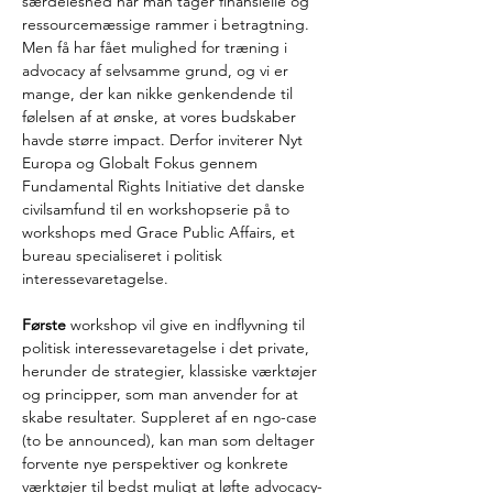
særdeleshed når man tager finansielle og 
ressourcemæssige rammer i betragtning. 
Men få har fået mulighed for træning i 
advocacy af selvsamme grund, og vi er 
mange, der kan nikke genkendende til 
følelsen af at ønske, at vores budskaber 
havde større impact. Derfor inviterer Nyt 
Europa og Globalt Fokus gennem 
Fundamental Rights Initiative det danske 
civilsamfund til en workshopserie på to 
workshops med Grace Public Affairs, et 
bureau specialiseret i politisk 
interessevaretagelse.
Første 
workshop vil give en indflyvning til 
politisk interessevaretagelse i det private, 
herunder de strategier, klassiske værktøjer 
og principper, som man anvender for at 
skabe resultater. Suppleret af en ngo-case 
(to be announced), kan man som deltager 
forvente nye perspektiver og konkrete 
værktøjer til bedst muligt at løfte advocacy-