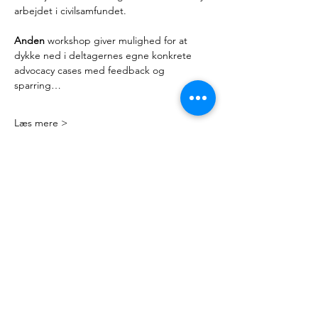
arbejdet i civilsamfundet.
Anden 
workshop giver mulighed for at 
dykke ned i deltagernes egne konkrete 
advocacy cases med feedback og 
sparring…
Læs mere >
Kontakt
Mail:
nyteuropa@nyteuropa.dk
Adresse: Dronningensgade 68 3. sal,
1420 København
© Nyt Europa