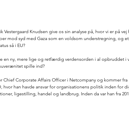
ik Vestergaard Knudsen give os sin analyse på, hvor vi er på vej
naboer mod syd med Gaza som en voldsom understregning, og et 
tus så i EU? 
be en ny, mere lige og retfærdig verdensorden i al opbruddet i 
uverænitet spille ind?
r Chief Corporate Affairs Officer i Netcompany og kommer fra 
 hvor han havde ansvar for organisationens politik inden for di
tioner, ligestilling, handel og landbrug. Inden da var han fra 2