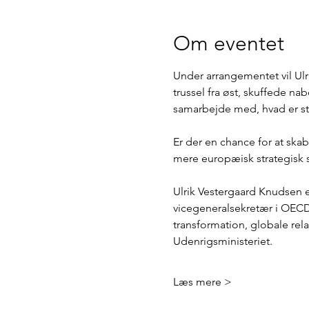
Om eventet
Under arrangementet vil Ulr
trussel fra øst, skuffede 
samarbejde med, hvad er sta
Er der en chance for at ska
mere europæisk strategisk s
Ulrik Vestergaard Knudsen e
vicegeneralsekretær i OECD,
transformation, globale rela
Udenrigsministeriet. 
Læs mere >