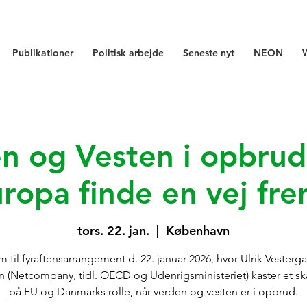
Publikationer
Politisk arbejde
Seneste nyt
NEON
n og Vesten i opbrud
ropa finde en vej fr
tors. 22. jan.
  |  
København
 til fyraftensarrangement d. 22. januar 2026, hvor Ulrik Vesterg
 (Netcompany, tidl. OECD og Udenrigsministeriet) kaster et ska
på EU og Danmarks rolle, når verden og vesten er i opbrud.