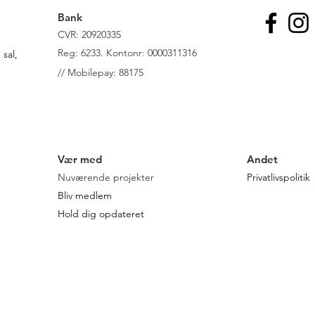
Bank
CVR: 20920335
R
eg: 6233. Kontonr: 0000311316
sal,
//
Mobilepay: 88175
Vær med
Andet
Nuværende projekter
Privatlivspolitik
Bliv medlem
Hold dig opdateret