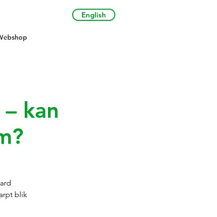
English
Webshop
 – kan
em?
aard
rpt blik