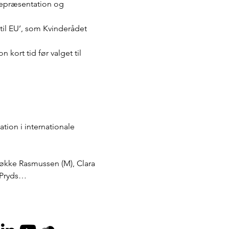
epræsentation og 
til EU’, som Kvinderådet 
 kort tid før valget til 
ion i internationale 
Løkke Rasmussen (M), Clara 
a Pryds…