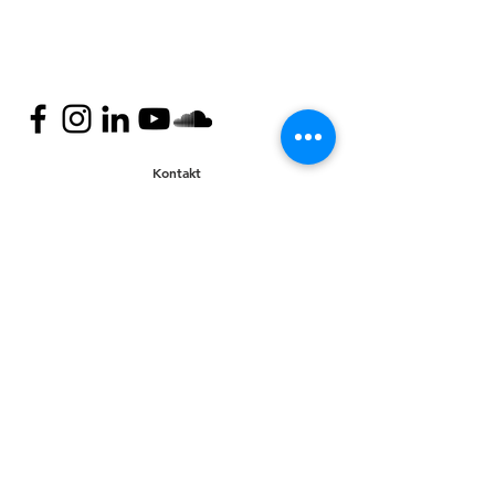
Kontakt
Mail:
nyteuropa@nyteuropa.dk
Adresse: Dronningensgade 68 3. sal,
1420 København
© Nyt Europa
Generelt
Vær med
Mød os
Nuværende projekter
Presse
Bliv medlem
English
Hold dig opdateret
Andet
Privatlivspolitik