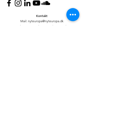
Kontakt
Mail:
nyteuropa@nyteuropa.dk
Adresse: Dronningensgade 68 3. sal,
1420 København
© Nyt Europa
Generelt
Vær med
Mød os
Nuværende projekter
Presse
Bliv medlem
English
Hold dig opdateret
Andet
Privatlivspolitik
Bank
CVR:
20920335
R
eg: 6233. Kontonr:
0000311316
//
Mobilepay: 88175