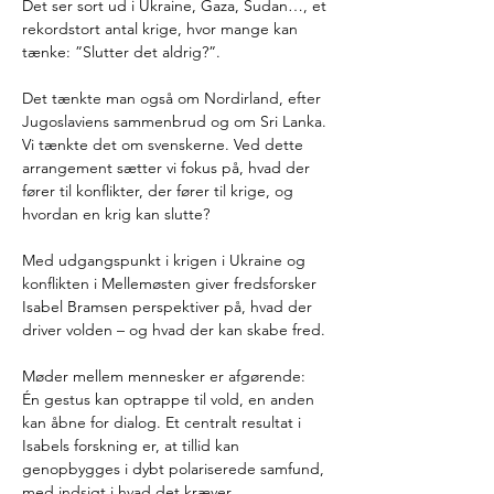
Det ser sort ud i Ukraine, Gaza, Sudan…, et 
rekordstort antal krige, hvor mange kan 
tænke: ”Slutter det aldrig?”. 
Det tænkte man også om Nordirland, efter 
Jugoslaviens sammenbrud og om Sri Lanka. 
Vi tænkte det om svenskerne. Ved dette 
arrangement sætter vi fokus på, hvad der 
fører til konflikter, der fører til krige, og 
hvordan en krig kan slutte?
Med udgangspunkt i krigen i Ukraine og 
konflikten i Mellemøsten giver fredsforsker 
Isabel Bramsen perspektiver på, hvad der 
driver volden – og hvad der kan skabe fred.
Møder mellem mennesker er afgørende: 
Én gestus kan optrappe til vold, en anden 
kan åbne for dialog. Et centralt resultat i 
Isabels forskning er, at tillid kan 
genopbygges i dybt polariserede samfund, 
med indsigt i hvad det kræver.