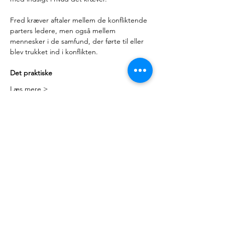
Fred kræver aftaler mellem de konfliktende 
parters ledere, men også mellem 
mennesker i de samfund, der førte til eller 
blev trukket ind i konflikten.
Det praktiske
Læs mere >
Kontakt
Mail:
nyteuropa@nyteuropa.dk
Adresse: Dronningensgade 68 3. sal,
1420 København
© Nyt Europa