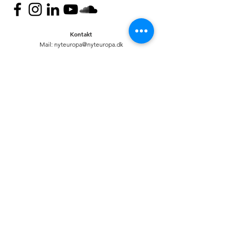
Kontakt
Mail:
nyteuropa@nyteuropa.dk
Adresse: Dronningensgade 68 3. sal,
1420 København
© Nyt Europa
Generelt
Vær med
Mød os
Nuværende projekter
Presse
Bliv medlem
English
Hold dig opdateret
Andet
Privatlivspolitik
Bank
CVR:
20920335
R
eg: 6233. Kontonr:
0000311316
//
Mobilepay: 88175