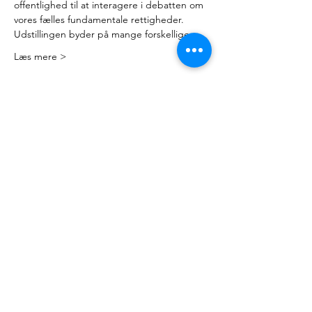
offentlighed til at interagere i debatten om 
vores fælles fundamentale rettigheder.
Udstillingen byder på mange forskellige…
Læs mere >
Kontakt
Mail:
nyteuropa@nyteuropa.dk
Adresse: Dronningensgade 68 3. sal,
1420 København
© Nyt Europa
Generelt
Vær med
Mød os
Nuværende projekter
Presse
Bliv medlem
English
Hold dig opdateret