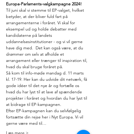
Europa-Parlaments-valgkampagne 2024!
Til juni skal vi stemme til EP-valget, hvilket 
betyder, at der bliver fuld fart på 
arrangementerne i foråret. Vi skal for 
eksempel ud og holde debatter med 
kandidaterne på landets 
uddannelsesinstitutioner - og vi vil gerne 
have dig med.  Det kan også være, at du 
drømmer om selv at afholde et 
arrangement eller trænger til inspiration til, 
hvad du skal bruge foråret på.
Så kom til info-møde mandag d. 11 marts 
kl. 17-19. Her kan du udvide dit netværk, få 
gode idéer til det nye år og fortælle os 
hvad du har lyst til at lave af spændende 
projekter i foråret og hvordan du har lyst til 
at bidrage til EP-kampagnen.   
Efter EP-kampagnen kan du selvfølgelig 
fortsætte din rejse her i Nyt Europa. Vi vil 
gerne være med til…
Læs mere >