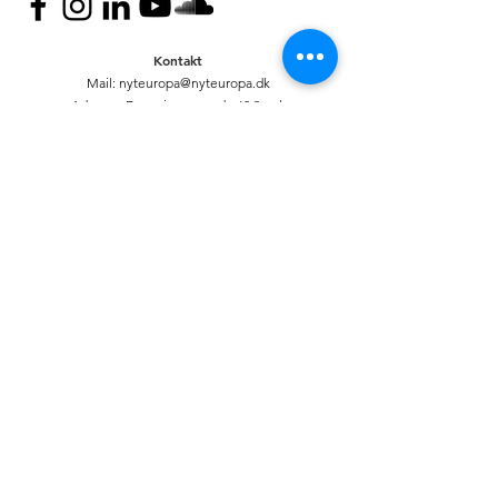
Kontakt
Mail:
nyteuropa@nyteuropa.dk
Adresse: Dronningensgade 68 3. sal,
1420 København
© Nyt Europa
Generelt
Vær med
Mød os
Nuværende projekter
Presse
Bliv medlem
English
Hold dig opdateret
Andet
Privatlivspolitik
Bank
CVR:
20920335
R
eg: 6233. Kontonr:
0000311316
//
Mobilepay: 88175