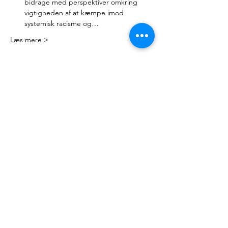
bidrage med perspektiver omkring 
vigtigheden af at kæmpe imod 
systemisk racisme og…
Læs mere >
Kontakt
Mail:
nyteuropa@nyteuropa.dk
Adresse: Dronningensgade 68 3. sal,
1420 København
© Nyt Europa
Generelt
Vær med
Mød os
Nuværende projekter
Presse
Bliv medlem
English
Hold dig opdateret