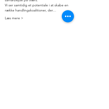
samarbejde på tværs.
Vi ser samtidig et potentiale i at skabe en 
række handlingskoalitioner, der…
Læs mere >
Kontakt
Mail:
nyteuropa@nyteuropa.dk
Adresse: Dronningensgade 68 3. sal,
1420 København
© Nyt Europa
Generelt
Vær med
Mød os
Nuværende projekter
Presse
Bliv medlem
English
Hold dig opdateret