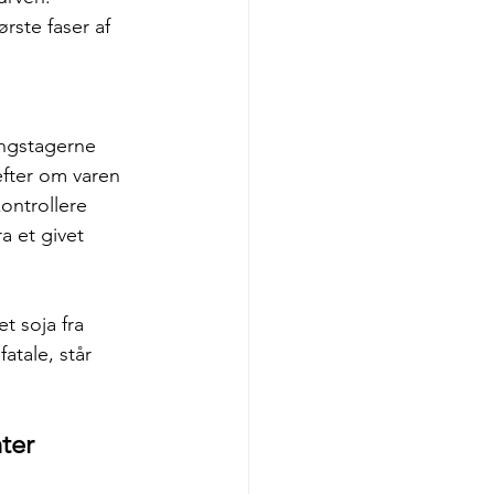
rste faser af 
ngstagerne 
efter om varen 
ontrollere 
a et givet 
tale, står 
ter