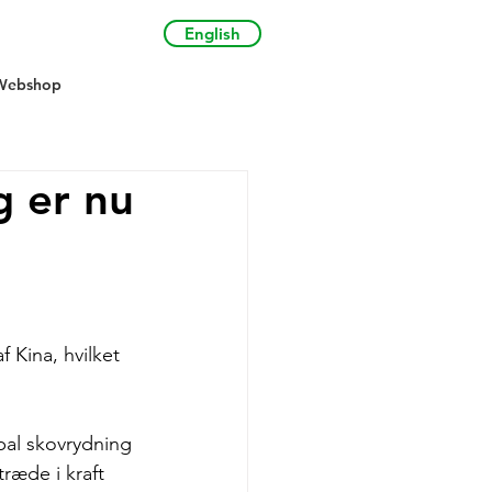
English
Webshop
g er nu
 Kina, hvilket 
al skovrydning 
ræde i kraft 