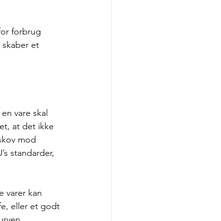
for forbrug 
 skaber et 
 en vare skal 
t, at det ikke 
 skov mod 
’s standarder, 
e varer kan 
e, eller et godt 
urven. 