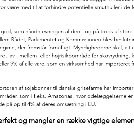
or være med til at forhindre potentielle smuthuller i de fø
 god, som håndhævningen af den - og på trods af store 
llem Rådet, Parlamentet og Kommissionen blev beslutni
egime, der fremstår fornuftigt. Myndighederne skal, alt 
et lav-, mellem- eller højrisikoområde for skovrydning, k
ler 9% af alle vare, som en virksomhed har importeret fr
åder, som i f.eks. Amazonas, hvor ødelæggelserne er fa
de på op til 4% af deres omsætning i EU.  
erfekt og mangler en række vigtige elemen