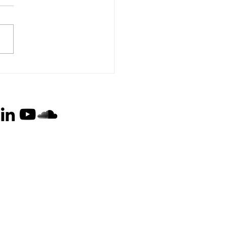
semeddelelse:
0.000 mennesker
er EU-lovgivning for at
pe skovrydning og
ænding