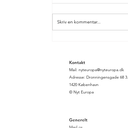
Skriv en kommentar...
Klimatopmødet COP27 er
slut
Kontakt
Mail:
nyteuropa@nyteuropa.dk
Adresse: Dronningensgade 68 3. 
1420 København
© Nyt Europa
Generelt
Mød os