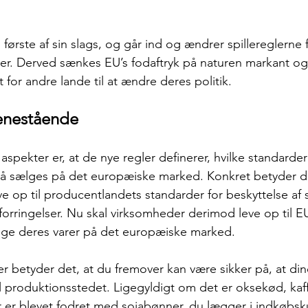
ørste af sin slags, og går ind og ændrer spillereglerne 
er. Derved sænkes EU’s fodaftryk på naturen markant og
for andre lande til at ændre deres politik. 
enestående 
aspekter er, at de nye regler definerer, hvilke standarder
 må sælges på det europæiske marked. Konkret betyder de
ve op til producentlandets standarder for beskyttelse af
orringelser. Nu skal virksomheder derimod leve op til EU
lge deres varer på det europæiske marked. 
r betyder det, at du fremover kan være sikker på, at din
il produktionsstedet. Ligegyldigt om det er oksekød, kaff
r er blevet fodret med sojabønner, du lægger i indkøbsk