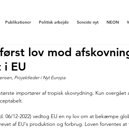
Publikationer
Politisk arbejde
Seneste nyt
NEON
først lov mod afskovnin
 i EU
ensen, Projektleder i Nyt Europa
tørste importører af tropisk skovrydning. Kun overgået af
ceptabelt. 
(d. 06/12-2022) vedtog EU en ny lov om at bekæmpe glob
revet af EU's produktion og forbrug. Loven forventes at t