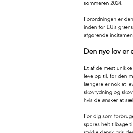
sommeren 2024. 
Forordningen er den f
inden for EU’s græns
afgørende incitament 
Den nye lov er 
Et af de mest unikke 
leve op til, før den
længere er nok at le
skovrydning og skovf
hvis de ønsker at sæ
For dig som forbruge
spores helt tilbage t
stykke dansk gris de