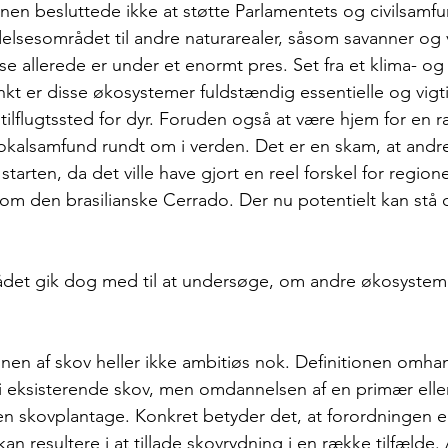
n besluttede ikke at støtte Parlamentets og civilsamfu
elsesområdet til andre naturarealer, såsom savanner og
e allerede er under et enormt pres. Set fra et klima- og
nkt er disse økosystemer fuldstændig essentielle og vigt
 tilflugtssted for dyr. Foruden også at være hjem for en 
lokalsamfund rundt om i verden. Det er en skam, at and
 starten, da det ville have gjort en reel forskel for region
som den brasilianske Cerrado. Der nu potentielt kan stå 
et gik dog med til at undersøge, om andre økosystem
onen af skov heller ikke ambitiøs nok. Definitionen omha
 eksisterende skov, men omdannelsen af en primær eller 
 en skovplantage. Konkret betyder det, at forordningen 
kan resultere i at tillade skovrydning i en række tilfælde.