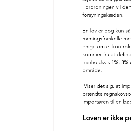
Forordningen vil derf
forsyningskæden.
En lov er dog kun så
meningsforskelle me
enige om et kontrolr
kommer fra et definer
henholdsvis 1%, 3% el
område. 
 Viser det sig, at importøren af sojabønner til danske grisefarme har importeret soja fra 
brændte regnskovsomr
importøren til en bø
Loven er ikke p