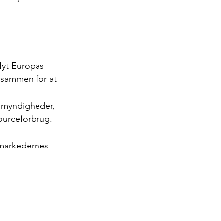
Nyt Europas 
 sammen for at 
f myndigheder, 
sourceforbrug.
rmarkedernes 