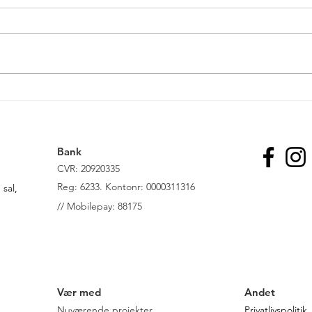
Fem organisationer til EU-
Pres
politikerne: Det er nu, I skal
1.00
beskytte verdens skove
kræv
stop
Bank
afbr
CVR: 20920335
R
eg: 6233. Kontonr: 0000311316
sal,
//
Mobilepay: 88175
Vær med
Andet
Nuværende projekter
Privatlivspolitik