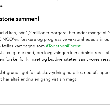
u. 
historie sammen! 
vad vi kan, når 1,2 millioner borgere, herunder mange af 
 NGO'er, forskere og progressive virksomheder, slår os
en fælles kampagne som 
#Together4Forest
. 
vi særligt øje med, om lovgivningen kan administreres a
 en forskel for klimaet og biodiversiteten samt vores res
bt grundlaget for, at skovrydning nu pilles ned af supe
et har altså endnu en gang vist sin magt!