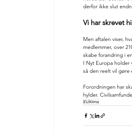
derfor ikke slut endn
Vi har skrevet 
Men aftalen viser, h
medlemmer, over 210
skabe forandring i 
I Nyt Europa holder 
så den reelt vil gøre
Forordningen har ska
hylder. Civilsamfund
EU
Klima