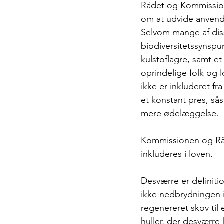
Rådet og Kommissione
om at udvide anvend
Selvom mange af diss
biodiversitetssynspu
kulstoflagre, samt et
oprindelige folk og 
ikke er inkluderet fra
et konstant pres, så
mere ødelæggelse. 
Kommissionen og Råd
inkluderes i loven. 
Desværre er definiti
ikke nedbrydningen i
regenereret skov til
huller, der desværre 